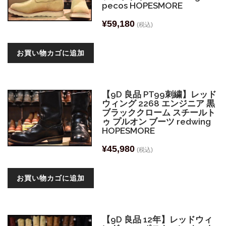
pecos HOPESMORE
¥
59,180
(税込)
お買い物カゴに追加
【9D 良品 PT99刺繍】レッド
ウィング 2268 エンジニア 黒
ブラッククローム スチールト
ゥ プルオン ブーツ redwing
HOPESMORE
¥
45,980
(税込)
お買い物カゴに追加
【9D 良品 12年】レッドウィ