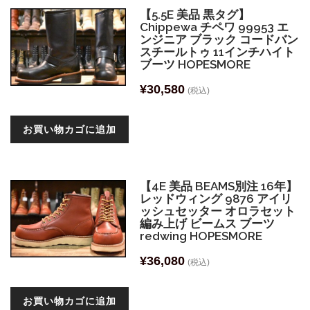
【5.5E 美品 黒タグ】
Chippewa チペワ 99953 エ
ンジニア ブラック コードバン
スチールトゥ 11インチハイト
ブーツ HOPESMORE
¥
30,580
(税込)
お買い物カゴに追加
【4E 美品 BEAMS別注 16年】
レッドウィング 9876 アイリ
ッシュセッター オロラセット
編み上げ ビームス ブーツ
redwing HOPESMORE
¥
36,080
(税込)
お買い物カゴに追加