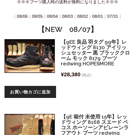
※※※ブーツ購入時の送料が無料になりました※※※
｜
08/06
｜
08/05
｜
08/04
｜
08/03
｜
08/02
｜
08/01
｜
07/31
｜
【NEW 08/07】
【9EE 良品 羽タグ 99年】レ
ッドウィング 8130 アイリッ
シュセッター 黒 ブラッククロ
ーム モック 8179 ブーツ
redwing HOPESMORE
¥
28,380
(税込)
お買い物カゴに追加
【9E 箱付 未使用 15年】レッ
ドウィング 8168 スエード ペ
コス ホーソーンアビレーンラ
フアウト ブーツ redwing