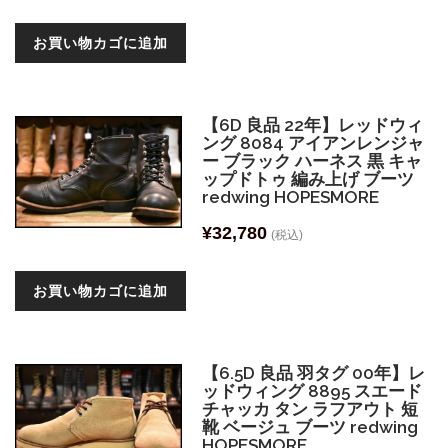
お買い物カゴに追加
【6D 良品 22年】レッドウィ
ング 8084 アイアンレンジャ
ー ブラック ハーネス 黒 キャ
ップドトゥ 編み上げ ブーツ
redwing HOPESMORE
¥
32,780
(税込)
お買い物カゴに追加
【6.5D 良品 羽タグ 00年】レ
ッドウィング 8895 スエード
チャッカ タン ラフアウト 短
靴 ベージュ ブーツ redwing
HOPESMORE