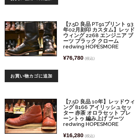
【7.5D 良品 PT91プリント 93
年02月刻印 カスタム】レッド
ウィング 2268 エンジニア ブ
ーツ ブラック クローム
redwing HOPESMORE
¥
76,780
(税込)
お買い物カゴに追加
【7.5D 良品 10年】レッドウィ
ング 8166 アイリッシュセッ
ター 赤茶 オロラセット プレ
ーントゥ 編み上げ ブーツ
redwing HOPESMORE
¥
16,280
(税込)