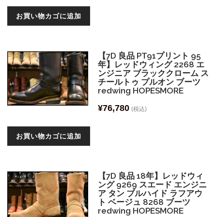
お買い物カゴに追加
【7D 良品 PT91プリント 95
年】レッドウィング 2268 エ
ンジニア ブラッククローム ス
チールトゥ プルオン ブーツ
redwing HOPESMORE
¥
76,780
(税込)
お買い物カゴに追加
【7D 良品 18年】レッドウィ
ング 9269 スエード エンジニ
ア タン ブルハイド ラフアウ
ト ベージュ 8268 ブーツ
redwing HOPESMORE