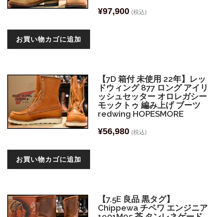
¥
97,900
(税込)
お買い物カゴに追加
【7D 箱付 未使用 22年】レッ
ドウィング 877 ロング アイリ
ッシュセッター オロレガシー
モックトゥ 編み上げ ブーツ
redwing HOPESMORE
¥
56,980
(税込)
お買い物カゴに追加
【7.5E 良品 黒タグ】
Chippewa チペワ エンジニア
1901M05 茶 タンレネゲード