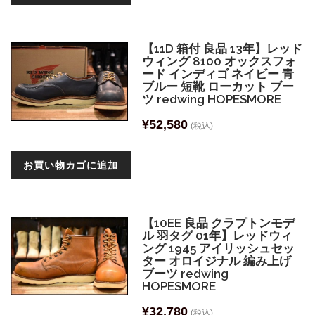
【11D 箱付 良品 13年】レッド
ウィング 8100 オックスフォ
ード インディゴ ネイビー 青
ブルー 短靴 ローカット ブー
ツ redwing HOPESMORE
¥
52,580
(税込)
お買い物カゴに追加
【10EE 良品 クラプトンモデ
ル 羽タグ 01年】レッドウィ
ング 1945 アイリッシュセッ
ター オロイジナル 編み上げ
ブーツ redwing
HOPESMORE
¥
32,780
(税込)