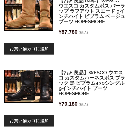
【7.5E 良品 04年】WESCO
ウエスコ カスタムボス バーラ
ップ ラフアウト スエード 9イ
ンチハイト ビブラム ベージュ
ブーツ HOPESMORE
¥
87,780
(税込)
お買い物カゴに追加
【7.5E 良品】WESCO ウエス
コ カスタムハーネスボス ブラ
ック 黒 ビブラム430シングル
9インチハイト ブーツ
HOPESMORE
¥
70,180
(税込)
お買い物カゴに追加