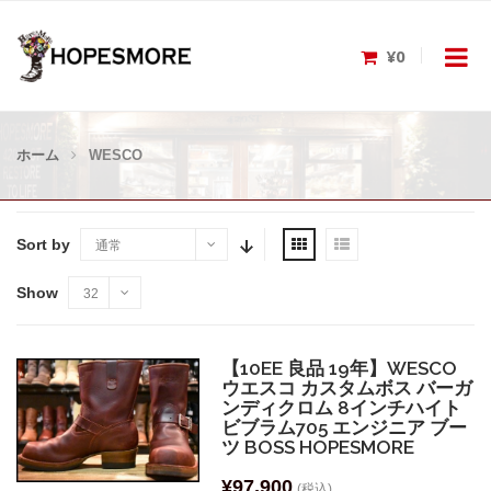
¥0
ホーム
WESCO
Sort by
通常
Show
32
【10EE 良品 19年】WESCO
ウエスコ カスタムボス バーガ
ンディクロム 8インチハイト
ビブラム705 エンジニア ブー
ツ BOSS HOPESMORE
¥
97,900
(税込)