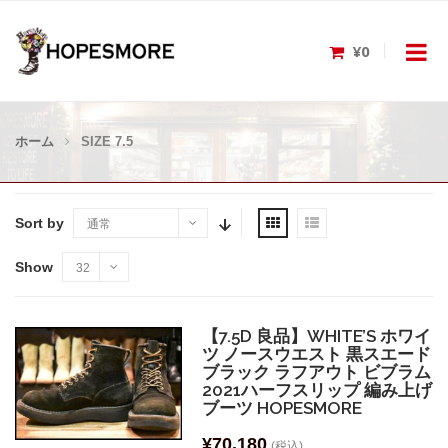
¥0
ホーム
SIZE 7.5
Sort by
通常
Show
32
【7.5D 良品】WHITE’S ホワイ
ツ ノースウエスト 黒スエード
ブラック ラフアウト ビブラム
2021ハーフスリップ 編み上げ
ブーツ HOPESMORE
¥
70,180
(税込)