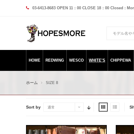
03-6413-8683 OPEN 11：00 CLOSE 18：00 Closed : Mo
HOME
REDWING
WESCO
WHITE’S
CHIPPEWA
ホーム
SIZE 8
Sort by
S
通常