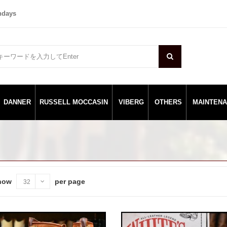
ndays
DANNER
RUSSELL MOCCASIN
VIBERG
OTHERS
MAINTEN
how
per page
32