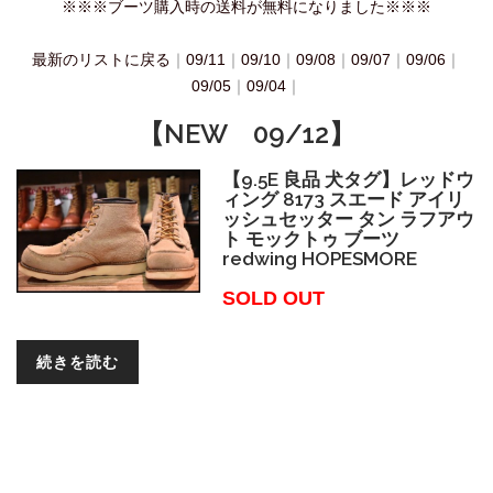
※※※ブーツ購入時の送料が無料になりました※※※
最新のリストに戻る
｜
09/11
｜
09/10
｜
09/08
｜
09/07
｜
09/06
｜
09/05
｜
09/04
｜
【NEW 09/12】
【9.5E 良品 犬タグ】レッドウ
ィング 8173 スエード アイリ
ッシュセッター タン ラフアウ
ト モックトゥ ブーツ
redwing HOPESMORE
SOLD OUT
続きを読む