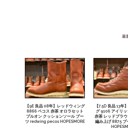
最
【9E 良品 08年】レッドウィング
【7.5D 良品 13
8866 ペコス 赤茶 オロラセット
グ 9106 アイ
プルオン クッションソール ブー
赤茶 レッドブラウ
ツ redwing pecos HOPESMORE
編み上げ 8875 ブー
HOPESM