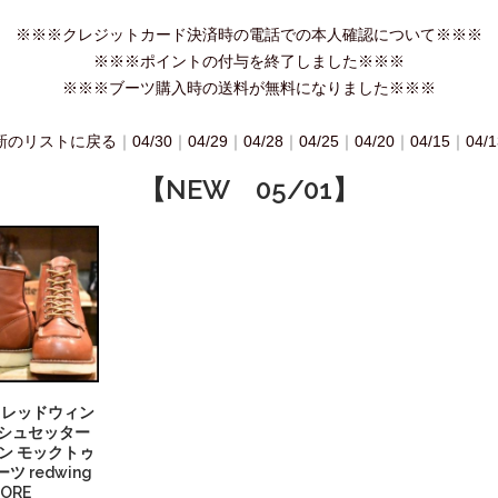
※※※クレジットカード決済時の電話での本人確認について※※※
※※※ポイントの付与を終了しました※※※
※※※ブーツ購入時の送料が無料になりました※※※
新のリストに戻る
｜
04/30
｜
04/29
｜
04/28
｜
04/25
｜
04/20
｜
04/15
｜
04/1
【NEW 05/01】
年】レッドウィン
リッシュセッター
ン モックトゥ
ツ redwing
ORE