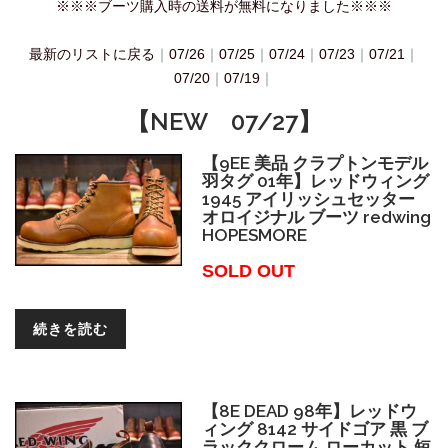
※※※ブーツ購入時の送料が無料になりました※※※
最新のリストに戻る
｜
07/26
｜
07/25
｜
07/24
｜
07/23
｜
07/21
｜
07/20
｜
07/19
｜
【NEW 07/27】
【9EE 美品 クラプトンモデル
羽タグ 01年】レッドウィング
1945 アイリッシュセッター
オロイジナル ブーツ redwing
HOPESMORE
SOLD OUT
続きを読む
【8E DEAD 98年】レッドウ
ィング 8142 サイドゴア 黒 ブ
ラッククローム ローカット 短