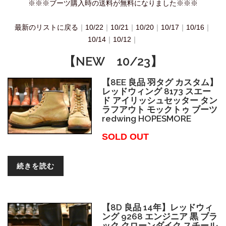
※※※ブーツ購入時の送料が無料になりました※※※
最新のリストに戻る
｜
10/22
｜
10/21
｜
10/20
｜
10/17
｜
10/16
｜
10/14
｜
10/12
｜
【NEW 10/23】
【8EE 良品 羽タグ カスタム】
レッドウィング 8173 スエー
ド アイリッシュセッター タン
ラフアウト モックトゥ ブーツ
redwing HOPESMORE
SOLD OUT
続きを読む
【8D 良品 14年】レッドウィ
ング 9268 エンジニア 黒 ブラ
ック クローンダイク スチール