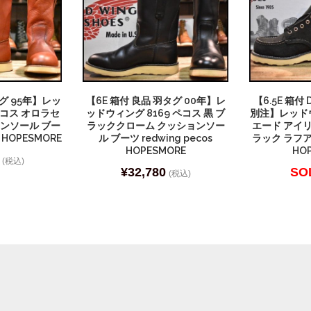
タグ 95年】レッ
【6E 箱付 良品 羽タグ 00年】レ
【6.5E 箱付 
ペコス オロラセ
ッドウィング 8169 ペコス 黒 ブ
別注】レッドウ
ョンソール ブー
ラッククローム クッションソー
エード アイ
s HOPESMORE
ル ブーツ redwing pecos
ラック ラフ
HOPESMORE
HO
(税込)
¥
32,780
SO
(税込)