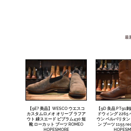
最
【9E? 美品】WESCO ウエスコ
【9D 良品 PT91
カスタムロメオ オリーブ ラフア
ドウィング 2265 
ウト 緑スエード ビブラム430 短
ウン ベルバリタン
靴 ローカット ブーツ ROMEO
ン ブーツ 1155 re
HOPESMORE
HOPESM