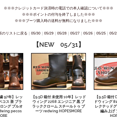
※※※クレジットカード決済時の電話での本人確認について※※※
※※※ポイントの付与を終了しました※※※
※※※ブーツ購入時の送料が無料になりました※※※
新のリストに戻る
｜
05/30
｜
05/29
｜
05/28
｜
05/27
｜
05/26
｜
05/25
｜
05/2
【NEW 05/31】
刺繍 97年】レッ
【9.5D 箱付 未使用 10年】レッド
【9.5D 箱付
ペコス 茶 ブラ
ウィング 2268 エンジニア 黒 ブ
ドウィング 81
 ロング プルオ
ラッククローム スチールトゥ ブ
レクテッドグ
dwing pecos
ーツ redwing HOPESMORE
編み上げ ブ
ORE
HO