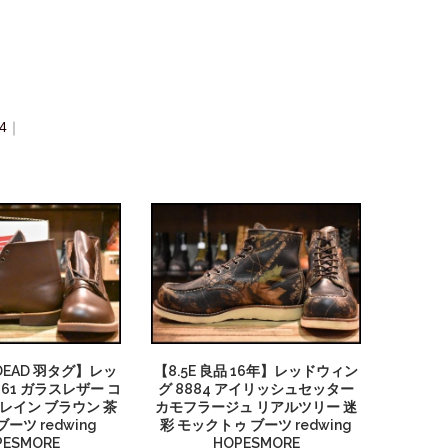
4
｜
 DEAD 羽タグ】レッ
【8.5E 良品 16年】レッドウィン
61 ガラスレザー コ
グ 8884 アイリッシュセッター
レイン ブラウン 茶
カモフラージュ リアルツリー 迷
ーツ redwing
彩 モックトゥ ブーツ redwing
PESMORE
HOPESMORE