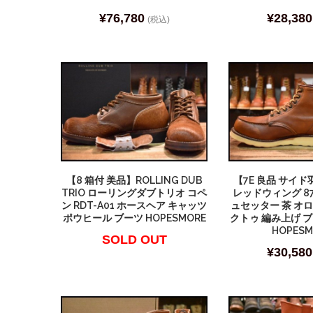
¥
76,780
¥
28,380
(税込)
【8 箱付 美品】ROLLING DUB
【7E 良品 サイド
TRIO ローリングダブトリオ コペ
レッドウィング 8
ン RDT-A01 ホースヘア キャッツ
ュセッター 茶 オ
ポウヒール ブーツ HOPESMORE
クトゥ 編み上げ ブー
HOPESM
SOLD OUT
¥
30,580