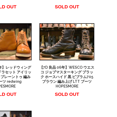
LD OUT
SOLD OUT
11年】レッドウィング
【7D 良品 06年】WESCO ウエス
ルドラセット アイリッ
コ ジョブマスターキング ブラッ
 プレーントゥ 編み
ク ホースハイド 黒 ビブラム705
ツ redwing
ブラウン 編み上げ LTT ブーツ
PESMORE
HOPESMORE
LD OUT
SOLD OUT