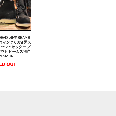
DEAD 06年 BEAMS
ィング 8874 黒ス
リッシュセッター ブ
アウト ビームス別注
PESMORE
LD OUT