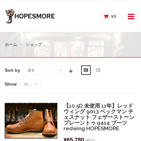
¥0
ホーム
ショップ
Sort by
通常
Show
32
【10.5D 未使用 11年】レッド
ウィング 9013 ベックマン チ
ェスナット フェザーストーン
プレーントゥ 9414 ブーツ
redwing HOPESMORE
¥
65,780
(税込)