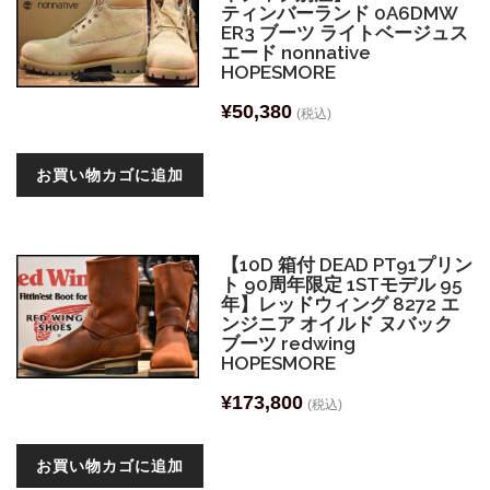
ティンバーランド 0A6DMW
ER3 ブーツ ライトベージュス
エード nonnative
HOPESMORE
¥
50,380
(税込)
お買い物カゴに追加
【10D 箱付 DEAD PT91プリン
ト 90周年限定 1STモデル 95
年】レッドウィング 8272 エ
ンジニア オイルド ヌバック
ブーツ redwing
HOPESMORE
¥
173,800
(税込)
お買い物カゴに追加