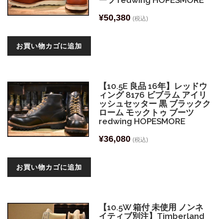
ーツ redwing HOPESMORE
¥
50,380
(税込)
お買い物カゴに追加
【10.5E 良品 16年】レッドウ
ィング 8176 ビブラム アイリ
ッシュセッター 黒 ブラックク
ローム モックトゥ ブーツ
redwing HOPESMORE
¥
36,080
(税込)
お買い物カゴに追加
【10.5W 箱付 未使用 ノンネ
イティブ別注】Timberland