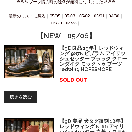
※※※ブーツ購入時の送料が無料になりました※※※
最新のリストに戻る
｜
05/05
｜
05/03
｜
05/02
｜
05/01
｜
04/30
｜
04/29
｜
04/28
｜
【NEW 05/06】
【9E 良品 19年】レッドウィ
ング 9878 ビブラム アイリッ
シュセッター ブラック クロー
ンダイク モックトゥ ブーツ
redwing HOPESMORE
SOLD OUT
続きを読む
【9D 美品 犬タグ復刻 18年】
レッドウィング 8166 アイリ
ッシュセッター 赤茶 オロラセ