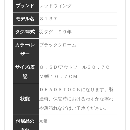
ブランド
レッドウィング
モデル名
８１３７
タグ/年式
羽タグ ９９年
カラー/レ
ブラッククローム
ザー
サイズ/表
８．５Ｄ/アウトソール３０．７Ｃ
記
Ｍ/幅１０．７ＣＭ
ＤＥＡＤＳＴＯＣＫになります。製
状態
造時、保管時におけるわずかな擦れ
や薄汚れなどはご了承ください。
元箱
付属品の