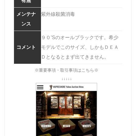
有無
メンテナ
紫外線殺菌消毒
ンス
９０’Sのオールブラックです。希少
コメント
モデルでこのサイズ、しかもＤＥＡ
Ｄとなるとまず出てきません。
※重要事項・取引事項はこちら※
↓↓↓↓↓