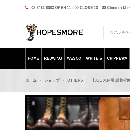
03-6413-8683 OPEN 11：00 CLOSE 18：00 Closed : Mo
HOME
REDWING
WESCO
WHITE’S
CHIPPEWA
ホーム
ショップ
OTHERS
【8EE 未使用 試着程