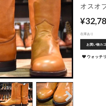
オスオブ
¥
32,7
在庫あり
お買い物カ
ウォッチ