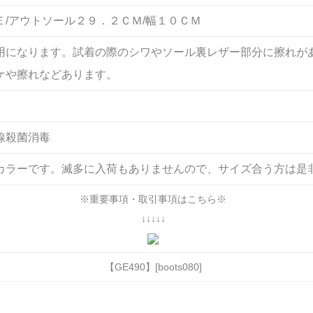
Ｅ/アウトソール２９．２ＣＭ/幅１０ＣＭ
用になります。試着の際のシワやソール裏レザー部分に擦れが
ケや擦れなどあります。
線殺菌消毒
カラーです。滅多に入荷もありませんので、サイズ合う方は是
※重要事項・取引事項はこちら※
↓↓↓↓↓
【GE490】[boots080]