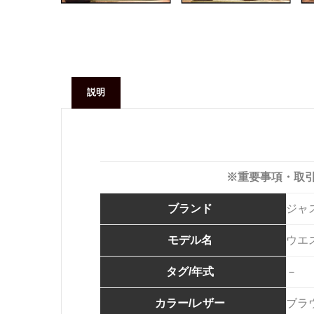
説明
※重要事項・取
ブランド
ジャ
モデル名
ウエ
タグ/年式
－
カラー/レザー
ブラ