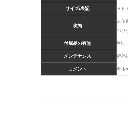
サイズ/表記
８Ｅ
未使
状態
のヤ
無し
付属品の有無
メンテナンス
紫外
コメント
希少