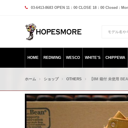
03-6413-8683 OPEN 11：00 CLOSE 18：00 Closed : Mo
HOME
REDWING
WESCO
WHITE’S
CHIPPEWA
ホーム
ショップ
OTHERS
【8M 箱付 未使用 BE