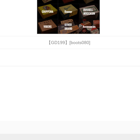
【GD199】[boots080]