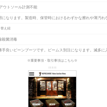
/アウトソール計測不能
用になります。製造時、保管時におけるわずかな擦れや薄汚れ
 替え紐
線殺菌消毒
勝手良いビーンブーツです。ビームス別注になります。滅多に
※重要事項・取引事項はこちら※
↓↓↓↓↓