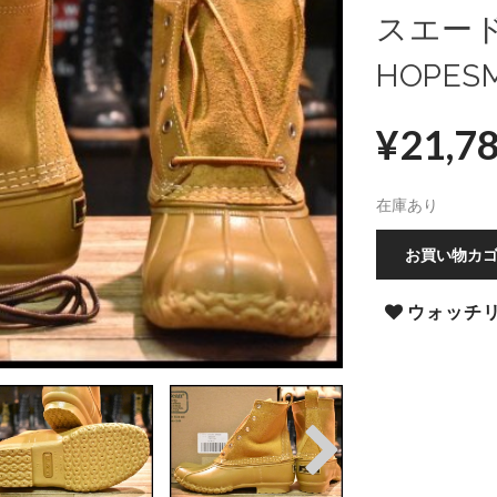
スエー
HOPES
¥
21,7
在庫あり
お買い物カ
ウォッチ