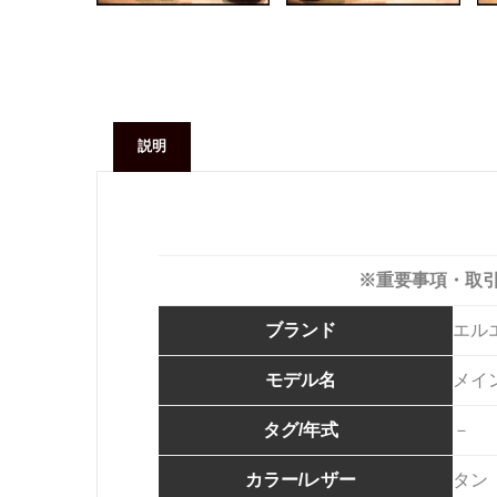
説明
※重要事項・取
ブランド
エル
モデル名
メイ
タグ/年式
－
カラー/レザー
タン