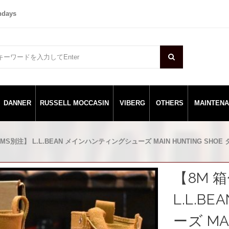
ndays
DANNER
RUSSELL MOCCASIN
VIBERG
OTHERS
MAINTEN
AMS別注】 L.L.BEAN メインハンティングシューズ MAIN HUNTING SHOE
【8M 
L.L.
ーズ MA