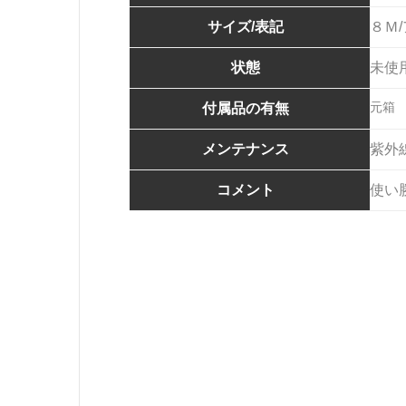
サイズ/表記
８Ｍ
状態
未使
元箱
付属品の有無
メンテナンス
紫外
コメント
使い