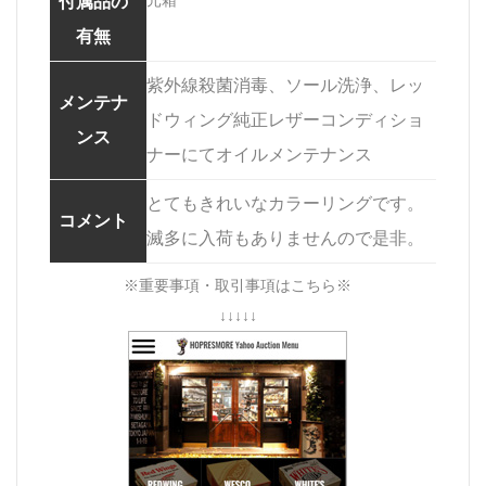
付属品の
有無
紫外線殺菌消毒、ソール洗浄、レッ
メンテナ
ドウィング純正レザーコンディショ
ンス
ナーにてオイルメンテナンス
とてもきれいなカラーリングです。
コメント
滅多に入荷もありませんので是非。
※重要事項・取引事項はこちら※
↓↓↓↓↓