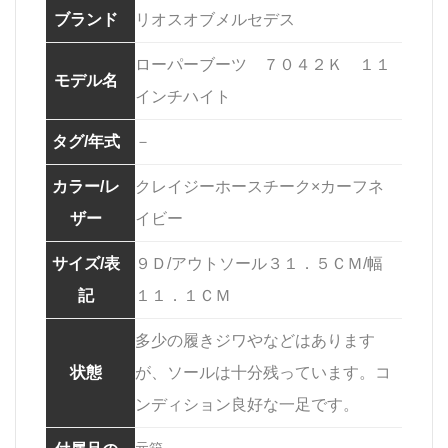
ブランド
リオスオブメルセデス
ローパーブーツ ７０４２Ｋ １１
モデル名
インチハイト
タグ/年式
－
カラー/レ
クレイジーホースチーク×カーフネ
ザー
イビー
サイズ/表
９Ｄ/アウトソール３１．５ＣＭ/幅
記
１１．１ＣＭ
多少の履きジワやなどはあります
状態
が、ソールは十分残っています。コ
ンディション良好な一足です。
元箱