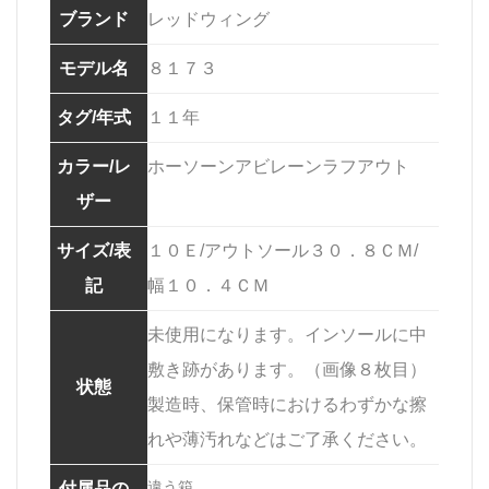
ブランド
レッドウィング
モデル名
８１７３
タグ/年式
１１年
カラー/レ
ホーソーンアビレーンラフアウト
ザー
サイズ/表
１０Ｅ/アウトソール３０．８ＣＭ/
記
幅１０．４ＣＭ
未使用になります。インソールに中
敷き跡があります。（画像８枚目）
状態
製造時、保管時におけるわずかな擦
れや薄汚れなどはご了承ください。
違う箱
付属品の