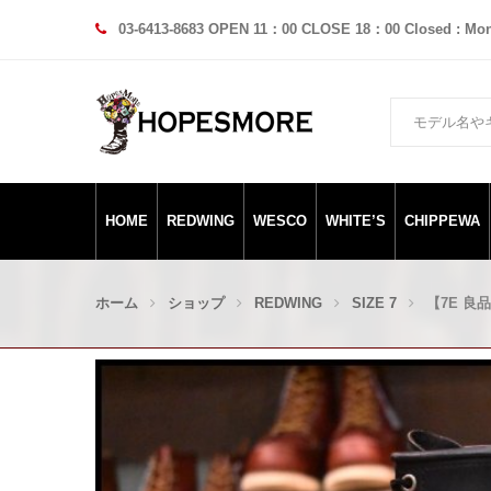
03-6413-8683 OPEN 11：00 CLOSE 18：00 Closed : Mo
HOME
REDWING
WESCO
WHITE’S
CHIPPEWA
ホーム
ショップ
REDWING
SIZE 7
【7E 良