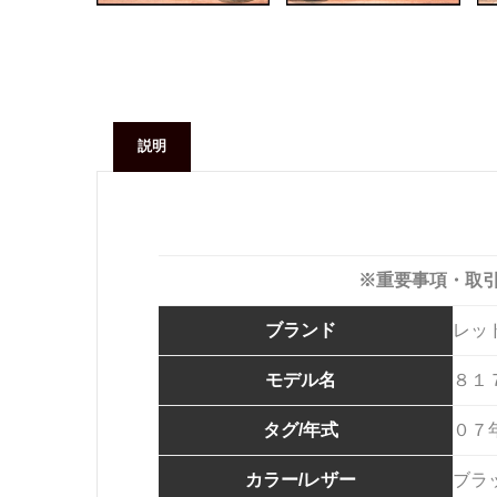
説明
※重要事項・取
ブランド
レッ
モデル名
８１
タグ/年式
０７
カラー/レザー
ブラ