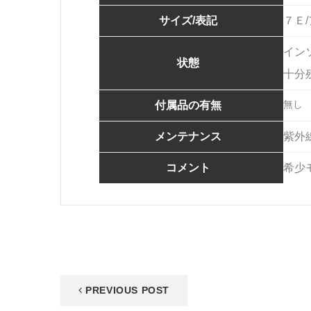
サイズ/表記
７Ｅ
イン
状態
十分
無し
付属品の有無
メンテナンス
紫外
コメント
希少
PREVIOUS POST