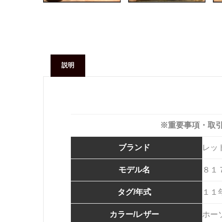
説明
※重要事項・取
ブランド
レッ
モデル名
８１
タグ/年式
１１
カラー/レザー
ホー