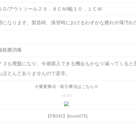
５Ｄ/アウトソール２９．８ＣＭ/幅１０．１ＣＭ
用になります。製造時、保管時におけるわずかな擦れや薄汚れ
線殺菌消毒
７３も廃盤になり、今後購入できる機会もかなり減ってくると
もほとんどありませんので是非。
※重要事項・取引事項はこちら※
↓↓↓↓↓
【FB245】[boots075]