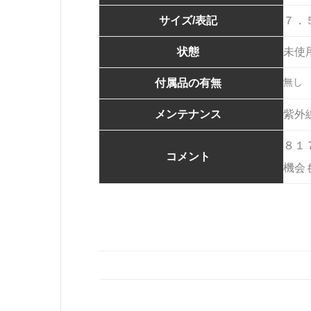
サイズ/表記
７．
状態
未使
無し
付属品の有無
メンテナンス
紫外
８１
コメント
機会