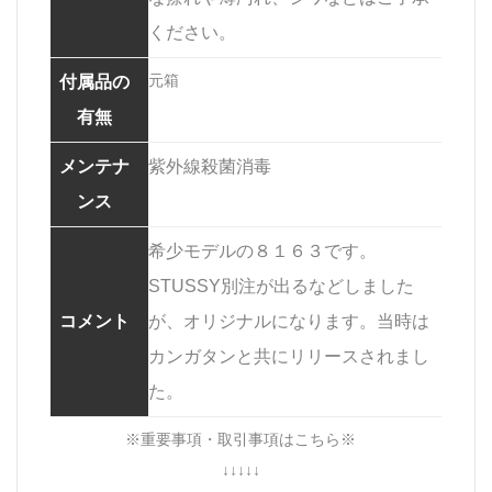
ください。
元箱
付属品の
有無
メンテナ
紫外線殺菌消毒
ンス
希少モデルの８１６３です。
STUSSY別注が出るなどしました
コメント
が、オリジナルになります。当時は
カンガタンと共にリリースされまし
た。
※重要事項・取引事項はこちら※
↓↓↓↓↓