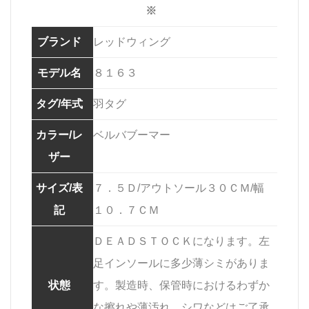
※
ブランド
レッドウィング
モデル名
８１６３
タグ/年式
羽タグ
カラー/レ
ベルバブーマー
ザー
サイズ/表
７．５Ｄ/アウトソール３０ＣＭ/幅
記
１０．７ＣＭ
ＤＥＡＤＳＴＯＣＫになります。左
足インソールに多少薄シミがありま
状態
す。製造時、保管時におけるわずか
な擦れや薄汚れ、シワなどはご了承