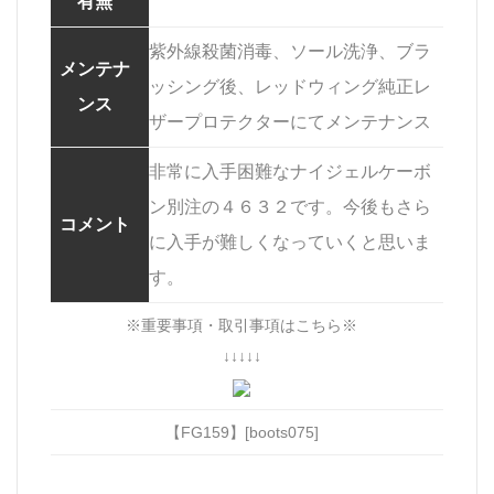
有無
紫外線殺菌消毒、ソール洗浄、ブラ
メンテナ
ッシング後、レッドウィング純正レ
ンス
ザープロテクターにてメンテナンス
非常に入手困難なナイジェルケーボ
ン別注の４６３２です。今後もさら
コメント
に入手が難しくなっていくと思いま
す。
※重要事項・取引事項はこちら※
↓↓↓↓↓
【FG159】[boots075]