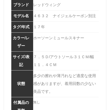
ブランド
レッドウィング
モデル名
４６３２ ナイジェルケーボン別注
タグ/年式
１７年
カラー/レ
ホーソーンミュールスキナー
ザー
サイズ/表
７．５Ｄ/アウトソール３１ＣＭ/幅
記
１１．４ＣＭ
多少の擦れや薄汚れなど適度な使用
状態
感がありますが、着用回数の少ない
美品です。
無し
付属品の