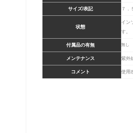
サイズ/表記
７．
イン
状態
す。
無し
付属品の有無
メンテナンス
紫外
コメント
使用