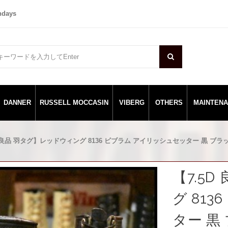
ndays
DANNER
RUSSELL MOCCASIN
VIBERG
OTHERS
MAINTEN
D 良品 羽タグ】レッドウィング 8136 ビブラム アイリッシュセッター 黒 ブラック モ
【7.5
グ 81
ター 黒