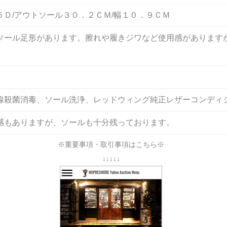
５Ｄ/アウトソール３０．２ＣＭ/幅１０．９ＣＭ
ソール足形があります。擦れや履きジワなど使用感があります
線殺菌消毒、ソール洗浄、レッドウィング純正レザーコンディ
感もありますが、ソールも十分残っております。
※重要事項・取引事項はこちら※
↓↓↓↓↓