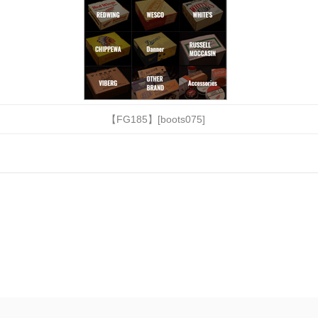
【FG185】[boots075]