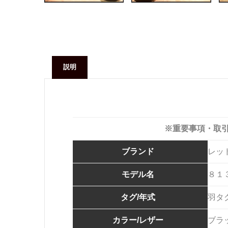
説明
※重要事項・取
ブランド
レッ
モデル名
８１
タグ/年式
羽タ
カラー/レザー
ブラ