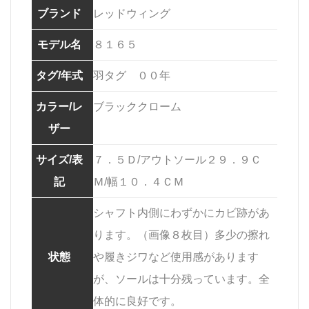
ブランド
レッドウィング
モデル名
８１６５
タグ/年式
羽タグ ００年
カラー/レ
ブラッククローム
ザー
サイズ/表
７．５Ｄ/アウトソール２９．９Ｃ
記
Ｍ/幅１０．４ＣＭ
シャフト内側にわずかにカビ跡があ
ります。（画像８枚目）多少の擦れ
状態
や履きジワなど使用感があります
が、ソールは十分残っています。全
体的に良好です。