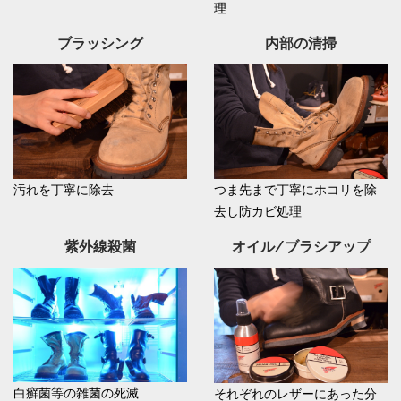
理
ブラッシング
内部の清掃
汚れを丁寧に除去
つま先まで丁寧にホコリを除
去し防カビ処理
紫外線殺菌
オイル/ブラシアップ
白癬菌等の雑菌の死滅
それぞれのレザーにあった分