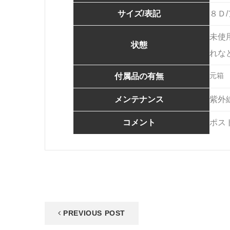
サイズ/表記
８Ｄ
未使
状態
れな
元箱
付属品の有無
メンテナンス
紫外
コメント
ポス
PREVIOUS POST