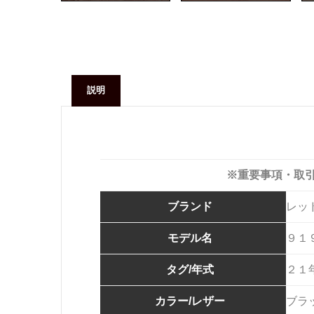
説明
※重要事項・取
ブランド
レッ
モデル名
９１
タグ/年式
２１
カラー/レザー
ブラ