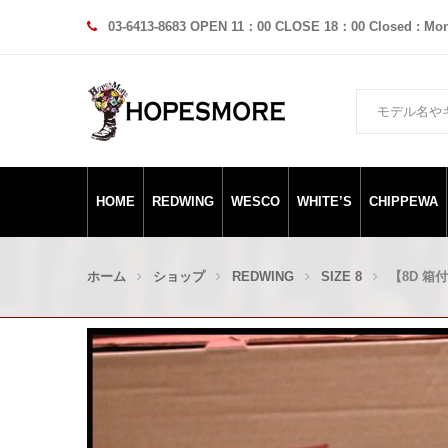
03-6413-8683 OPEN 11：00 CLOSE 18：00 Closed : Mo
HOME
REDWING
WESCO
WHITE’S
CHIPPEWA
ホーム
ショップ
REDWING
SIZE 8
【8D 箱