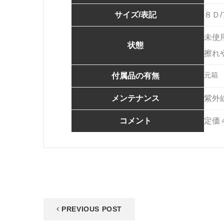
サイズ/表記
８Ｄ
未使
状態
擦れ
元箱
付属品の有無
メンテナンス
紫外
コメント
定価
PREVIOUS POST