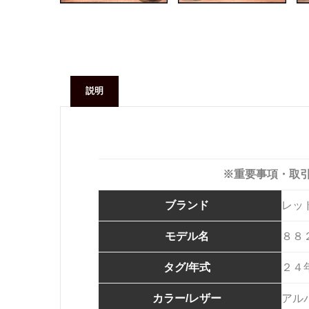
説明
※重要事項・取
ブランド
レッ
モデル名
８８
タグ/年式
２４
カラー/レザー
アル