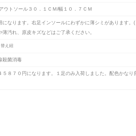
/アウトソール３０．１ＣＭ/幅１０．７ＣＭ
用になります。右足インソールにわずかに薄シミがあります。(
や薄汚れ、原皮キズなどはご了承ください。
 替え紐
線殺菌消毒
４５８７０円になります。１足のみ入荷しました。配色かなり