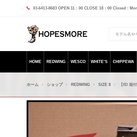
03-6413-8683 OPEN 11：00 CLOSE 18：00 Closed : Mo
HOME
REDWING
WESCO
WHITE’S
CHIPPEWA
ホーム
ショップ
REDWING
SIZE 8
【8D 箱