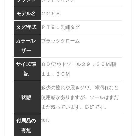
モデル名
２２６８
タグ/年式
ＰＴ９１刺繍タグ
カラー/レ
ブラッククローム
ザー
サイズ/表
８Ｄ/アウトソール２９．３ＣＭ/幅
記
１１．３ＣＭ
多少の擦れや履きジワ、薄汚れなど
状態
使用感がありますが、ソールはまだ
まだ残っています。良好です。
無し
付属品の
有無