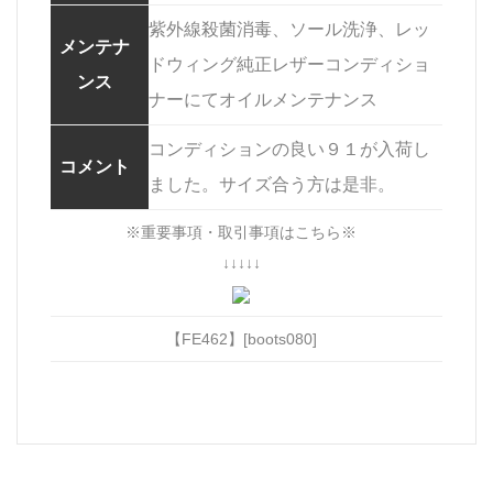
紫外線殺菌消毒、ソール洗浄、レッ
メンテナ
ドウィング純正レザーコンディショ
ンス
ナーにてオイルメンテナンス
コンディションの良い９１が入荷し
コメント
ました。サイズ合う方は是非。
※重要事項・取引事項はこちら※
↓↓↓↓↓
【FE462】[boots080]