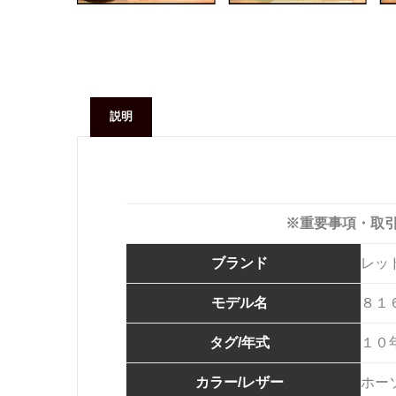
説明
※重要事項・取
ブランド
レッ
モデル名
８１
タグ/年式
１０
カラー/レザー
ホー