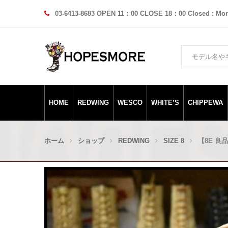
03-6413-8683 OPEN 11：00 CLOSE 18：00 Closed : Mo
HOME
REDWING
WESCO
WHITE’S
CHIPPEWA
ホーム
ショップ
REDWING
SIZE 8
【8E 良