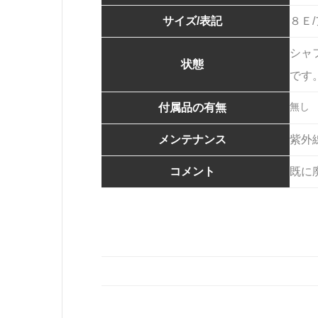
サイズ/表記
８Ｅ
シャ
状態
です
無し
付属品の有無
メンテナンス
紫外
コメント
既に