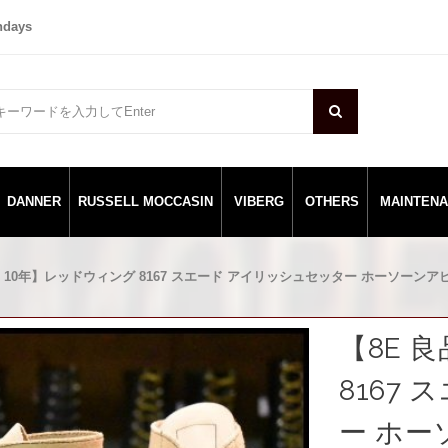
ndays
DANNER
RUSSELL MOCCASIN
VIBERG
OTHERS
MAINTEN
品 10年】レッドウィング 8167 スエード アイリッシュセッター ホーソーンアビレ
【8E 
8167
ー ホー