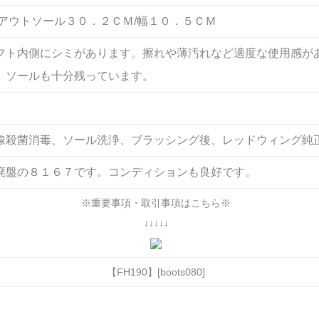
/アウトソール３０．２ＣＭ/幅１０．５ＣＭ
フト内側にシミがあります。擦れや薄汚れなど適度な使用感が
。ソールも十分残っています。
線殺菌消毒、ソール洗浄、ブラッシング後、レッドウィング純
廃盤の８１６７です。コンディションも良好です。
※重要事項・取引事項はこちら※
↓↓↓↓↓
【FH190】[boots080]