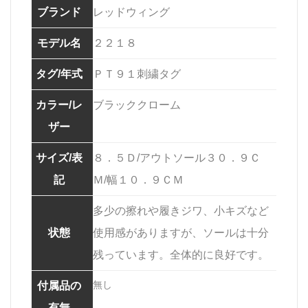
ブランド
レッドウィング
モデル名
２２１８
タグ/年式
ＰＴ９１刺繍タグ
カラー/レ
ブラッククローム
ザー
サイズ/表
８．５Ｄ/アウトソール３０．９Ｃ
記
Ｍ/幅１０．９ＣＭ
多少の擦れや履きジワ、小キズなど
状態
使用感がありますが、ソールは十分
残っています。全体的に良好です。
無し
付属品の
有無