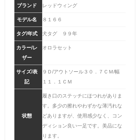
ブランド
レッドウィング
モデル名
８１６６
タグ/年式
犬タグ ９９年
カラー/レ
オロラセット
ザー
サイズ/表
９Ｄ/アウトソール３０．７ＣＭ/幅
記
１１．１ＣＭ
履き口のステッチにほつれがありま
す。多少の擦れやわずかな薄汚れな
状態
どありますが、使用感少なく、コン
ディション良い一足です。美品にな
ります。