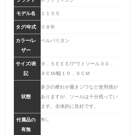
モデル名
１１５５
タグ/年式
０８年
カラー/レ
ベルバリタン
ザー
サイズ/表
９．５ＥＥＥ/アウトソール３０．
記
８ＣＭ/幅１０．９ＣＭ
多少の擦れや履きジワなど使用感が
状態
ありますが、ソールは十分残ってい
ます。全体的に良好です。
無し
付属品の
有無