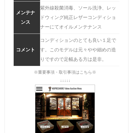
紫外線殺菌消毒、ソール洗浄、レッ
メンテナ
ドウィング純正レザーコンディショ
ンス
ナーにてオイルメンテナンス
コンディションのとても良い１足で
コメント
す。このモデルは元々やや細めの造
りですので足幅ある方は是非。
※重要事項・取引事項はこちら※
↓↓↓↓↓