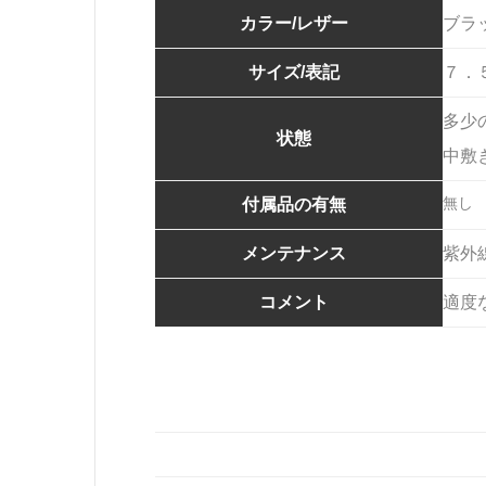
カラー/レザー
ブラ
サイズ/表記
７．
多少
状態
中敷
無し
付属品の有無
メンテナンス
紫外
コメント
適度