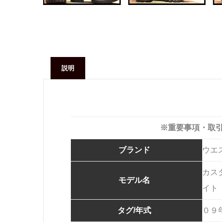
説明
※重要事項・取
ブランド
ウエ
カス
モデル名
イト
タグ/年式
０９