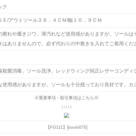
ック
５Ｅ/アウトソール２８．４ＣＭ/幅１０．９ＣＭ
の擦れや履きジワ、薄汚れなど使用感がありますが、ソールは
きはありませんので、必ず代わりの中敷きを入れてご着用くだ
線殺菌消毒、ソール洗浄、レッドウィング純正レザーコンディ
な使用感がありますが、ソールも十分残っており良好です。カ
※重要事項・取引事項はこちら※
↓↓↓↓↓
【FG111】[boots075]