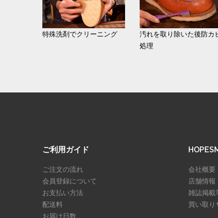
特殊洗剤でクリーニング
汚れを取り除いた後防カ
処理
ご利用ガイド
HOPE
ご注文の流れ
会社概要
会員登録について
店舗情報
お支払い方法
雑誌掲載
配送料
買い取り
お届け日数