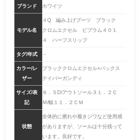
ブランド
ホワイツ
４Q 編み上げブーツ ブラック
モデル名
クロムエクセル ビブラム４０１
４ ハーフスリップ
タグ/年式
－
カラー/レ
ブラッククロムエクセル×バックス
ザー
テイバーガンディ
サイズ/表
８．５D/アウトソール３１．２Ｃ
記
Ｍ/幅１１．２ＣＭ
全体的に擦れや履きジワなど使用感
状態
がありますが、ソールは十分残って
います。良好です。