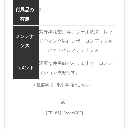
無し
付属品の
有無
紫外線殺菌消毒、ソール洗浄、レッ
メンテナ
ドウィング純正レザーコンディショ
ンス
ナーにてオイルメンテナンス
適度な使用感がありますが、コンデ
コメント
ィション良好です。
※重要事項・取引事項はこちら※
↓↓↓↓↓
【FF181】[boots085]