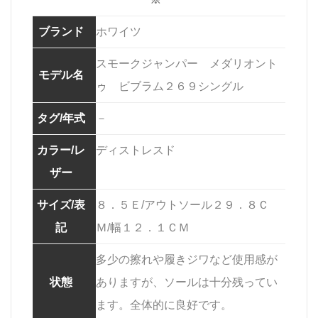
ブランド
ホワイツ
スモークジャンパー メダリオント
モデル名
ゥ ビブラム２６９シングル
タグ/年式
－
カラー/レ
ディストレスド
ザー
サイズ/表
８．５Ｅ/アウトソール２９．８Ｃ
記
Ｍ/幅１２．１ＣＭ
多少の擦れや履きジワなど使用感が
状態
ありますが、ソールは十分残ってい
ます。全体的に良好です。