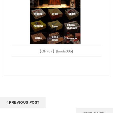
【GP787】[boots085]
PREVIOUS POST