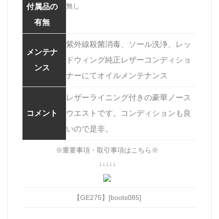
無し
付属品の
有無
紫外線殺菌消毒、ソール洗浄、レッ
メンテナ
ドウィング純正レザーコンディショ
ンス
ナーにてオイルメンテナンス
レザーライニング付きの豪華ノース
コメント
ウエストです。コンディションも良
いので是非。
※重要事項・取引事項はこちら※
↓↓↓↓↓
【GE275】[boots085]