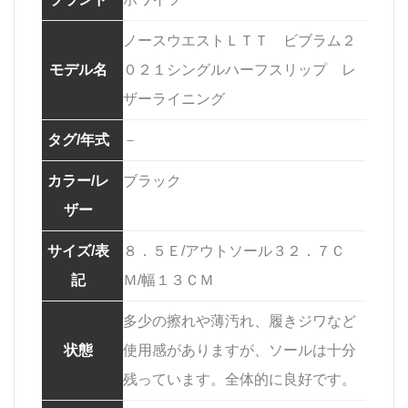
ノースウエストＬＴＴ ビブラム２
モデル名
０２１シングルハーフスリップ レ
ザーライニング
タグ/年式
－
カラー/レ
ブラック
ザー
サイズ/表
８．５Ｅ/アウトソール３２．７Ｃ
記
Ｍ/幅１３ＣＭ
多少の擦れや薄汚れ、履きジワなど
状態
使用感がありますが、ソールは十分
残っています。全体的に良好です。